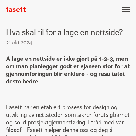
fasett
Fasett
Nyhetsbrev påmelding
Hva skal til for å lage en nettside?
Epost
21 okt 2024
Fornavn
Å lage en nettside er ikke gjort på 1-2-3, men
Etternavn
om man planlegger godt er sjansen stor for at
Jeg vil gjerne motta nyheter fra Fasett
gjennomføringen blir enklere - og resultatet
desto bedre.
Meld på
Fasett har en etablert prosess for design og
Lars Hertervigsgate 3
utvikling av nettsteder, som sikrer forutsigbarhet
N-4005 Stavanger
og solid prosjektgjennomføring. I tråd med vår
filosofi i Fasett hjelper denne oss og deg å