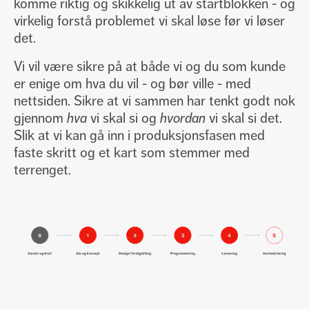
Generelle henvendelser
fasett@fasett.no
komme riktig og skikkelig ut av startblokken - og
Søke jobb eller praksisplass
jobb@fasett.no
virkelig forstå problemet vi skal løse før vi løser
det.
General enquiries
fasett@fasett.no
Career enquiries
jobb@fasett.no
Vi vil være sikre på at både vi og du som kunde
+47 51 84 48 00
er enige om hva du vil - og bør ville - med
nettsiden. Sikre at vi sammen har tenkt godt nok
gjennom
hva
vi skal si og
hvordan
vi skal si det.
Personvernerklæring
Slik at vi kan gå inn i produksjonsfasen med
Vårt miljøarbeid
faste skritt og et kart som stemmer med
terrenget.
Facebook
LinkedIn
Instagram