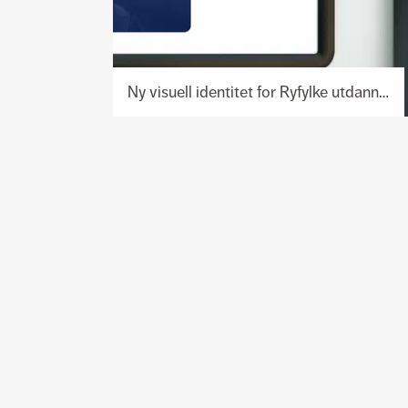
Ny visuell identitet for Ryfylke utdanningssenter
Ny visuell
identitet
og
nettside
for
utdanning
der du
bur.