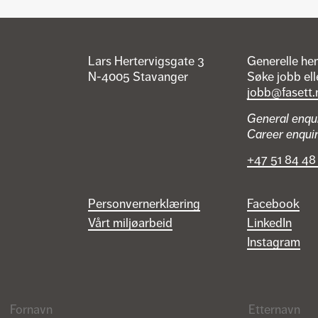
Lars Hertervigsgate 3
Generelle he
N-4005 Stavanger
Søke jobb ell
jobb@fasett.
General enqu
Career enqui
+47 51 84 48
Personvernerklæring
Facebook
Vårt miljøarbeid
LinkedIn
Instagram
Fornavn
Etternavn