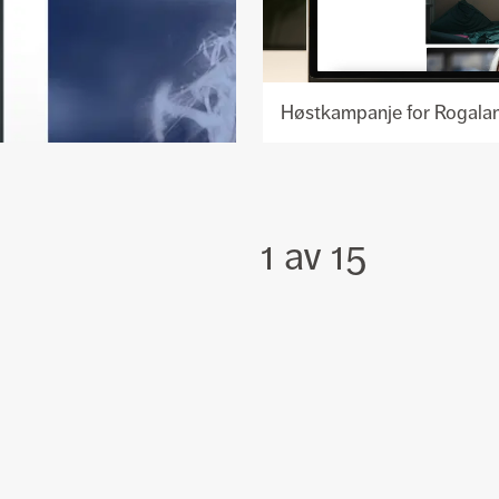
Se
prosjekt
1 av 15