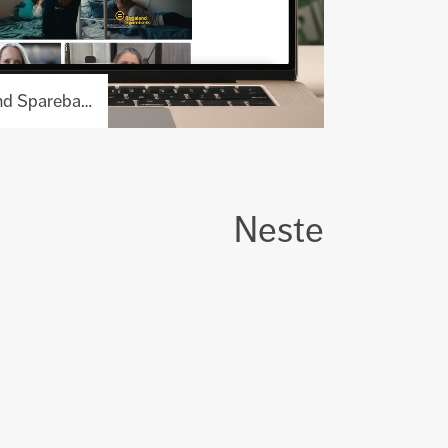
Høstkampanje for Rogaland Sparebank
Neste