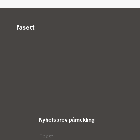
Kontaktinformasjon
fasett
Fasett
Nyhetsbrev påmelding
Epost