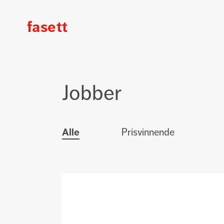
fasett
Fasett
Jobber
Alle
Prisvinnende
Alle
jobber