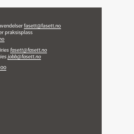
nvendelser
fasett@fasett.no
er praksisplass
no
iries
fasett@fasett.no
ries
jobb@fasett.no
 00