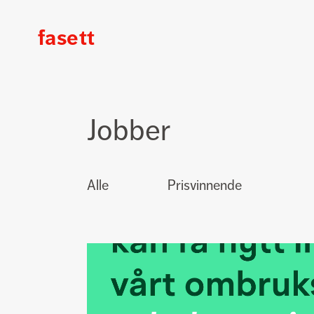
fasett
Fasett
Jobber
Alle
Prisvinnende
Jobber
for
IVAR