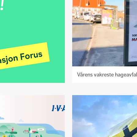
Vårens vakreste hageavfa
Se
prosjekt