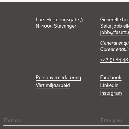
Lars Hertervigsgate 3
Generelle he
N-4005 Stavanger
Søke jobb ell
jobb@fasett.
General enqu
Career enqui
+47 51 84 48
Personvernerklæring
Facebook
Vårt miljøarbeid
LinkedIn
Instagram
Fornavn
Etternavn