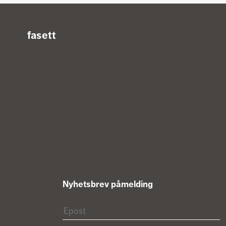
Kontaktinformasjon
fasett
Fasett
Nyhetsbrev påmelding
Epost