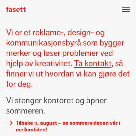
Fasett
fasett
Fasett
Nyhetsbrev påmelding
Vi er et reklame-, design- og
Epost
kommunikasjonsbyrå som bygger
merker og løser problemer ved
Fornavn
Etternavn
hjelp av kreativitet.
Ta kontakt
, så
finner vi ut hvordan vi kan gjøre det
Jeg vil gjerne motta nyheter fra Fasett
for deg.
Meld på
Vi stenger kontoret og åpner
sommeren.
Lars Hertervigsgate 3
N-4005 Stavanger
Tilbake 3. august – se sommervideoen vår i
mellomtiden!