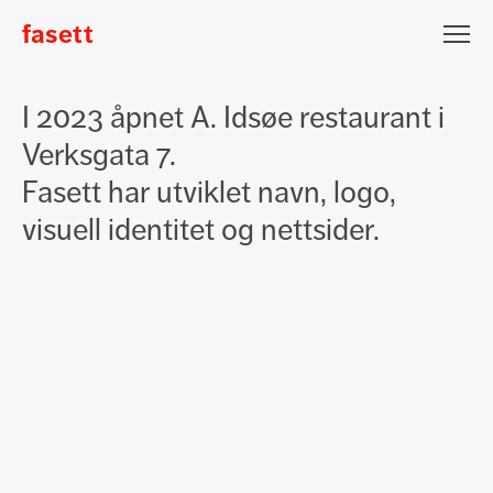
fasett
Fasett
Nyhetsbrev påmelding
A.
I 2023 åpnet A. Idsøe restaurant i
Idsøe
Epost
Verksgata 7.
grill&berkel
Fasett har utviklet navn, logo,
Fornavn
Etternavn
visuell identitet og nettsider.
Jeg vil gjerne motta nyheter fra Fasett
Meld på
Lars Hertervigsgate 3
N-4005 Stavanger