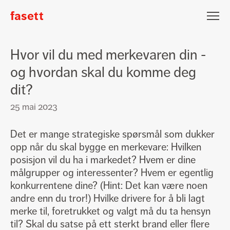
fasett
Fasett
Nyhetsbrev påmelding
Hvor vil du med merkevaren din -
Epost
og hvordan skal du komme deg
dit?
Fornavn
Etternavn
25 mai 2023
Jeg vil gjerne motta nyheter fra Fasett
Det er mange strategiske spørsmål som dukker
Meld på
opp når du skal bygge en merkevare: Hvilken
posisjon vil du ha i markedet? Hvem er dine
målgrupper og interessenter? Hvem er egentlig
konkurrentene dine? (Hint: Det kan være noen
Lars Hertervigsgate 3
andre enn du tror!) Hvilke drivere for å bli lagt
N-4005 Stavanger
merke til, foretrukket og valgt må du ta hensyn
til? Skal du satse på ett sterkt brand eller flere