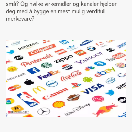
Generelle henvendelser
fasett@fasett.no
små? Og hvilke virkemidler og kanaler hjelper
Søke jobb eller praksisplass
jobb@fasett.no
deg med å bygge en mest mulig verdifull
General enquiries
fasett@fasett.no
merkevare?
Career enquiries
jobb@fasett.no
+47 51 84 48 00
Personvernerklæring
Vårt miljøarbeid
Facebook
LinkedIn
Instagram