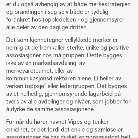
er du også avhengig av at både merkestrategien
og brandingen i seg selv både er tydelig
forankret hos toppledelsen - og gjennomsyrer
alle deler av den daglige driften.
Det som kjennetegner vellykkede merker er
nemlig at de fremkaller sterke, unike og positive
assosiasjoner hos målgruppen. Dette bygges
ikke av en markedsavdeling, av
merkevareteamet, eller av
kommunikasjonsdirektøren alene. Ei heller av
verken toppsjef eller ledergruppen. Det bygges
av et helhetlig, gjennomsyrende lagarbeid på
tvers av alle avdelinger og nivåer, som jobber for
å dyrke de samme assosiasjonene.
For når du hører navnet Vipps og tenker
enkelhet, er det fordi det enkle og sømløse er
assosiasjoner de har dyrket kompromissløst helt