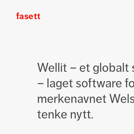
fasett
Fasett
Fra
Wellit – et global
Wellit
til
– laget software f
Kabal:
-
Rebrandingen
merkenavnet Wels. 
har
vært
tenke nytt.
en
stor
suksess