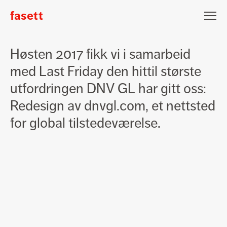
fasett
Fasett
Nyhetsbrev påmelding
Global
Høsten 2017 fikk vi i samarbeid
digitalisering
Epost
med Last Friday den hittil største
med
DNV
utfordringen DNV GL har gitt oss:
GL
Fornavn
Etternavn
Redesign av
dnvgl.com
, et nettsted
for global tilstedeværelse.
Jeg vil gjerne motta nyheter fra Fasett
Meld på
Lars Hertervigsgate 3
N-4005 Stavanger