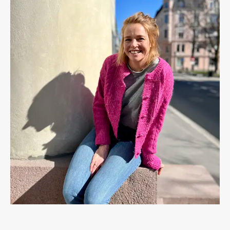
Generelle henvendelser
fasett@fasett.no
Søke jobb eller praksisplass
jobb@fasett.no
General enquiries
fasett@fasett.no
Career enquiries
jobb@fasett.no
+47 51 84 48 00
Personvernerklæring
Vårt miljøarbeid
Facebook
LinkedIn
Instagram