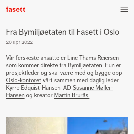
fasett
Fasett
Nyhetsbrev påmelding
Fra Bymiljøetaten til Fasett i Oslo
Epost
20 apr 2022
Fornavn
Vår ferskeste ansatte er Line Thams Reiersen
Etternavn
som kommer direkte fra Bymiljøetaten. Hun er
Jeg vil gjerne motta nyheter fra Fasett
prosjektleder og skal være med og bygge opp
Oslo-kontoret
vårt sammen med daglig leder
Meld på
Kyrre Edquist-Hansen, AD
Susanne Møller-
Hansen
og kreatør
Martin Brurås.
Lars Hertervigsgate 3
N-4005 Stavanger