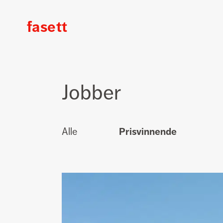
fasett
Fasett
Jobber
Alle
Prisvinnende
Prisvinnende
jobber
for
Nysnø