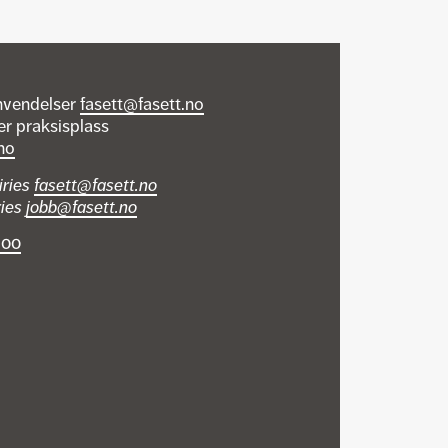
nvendelser
fasett@fasett.no
er praksisplass
no
iries
fasett@fasett.no
ries
jobb@fasett.no
 00