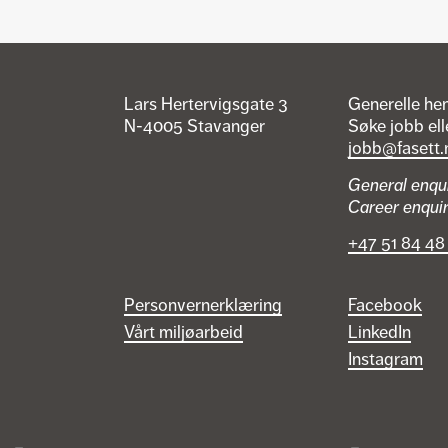
Lars Hertervigsgate 3
Generelle he
N-4005 Stavanger
Søke jobb ell
jobb@fasett.
General enqu
Career enqui
+47 51 84 48
Personvernerklæring
Facebook
Vårt miljøarbeid
LinkedIn
Instagram