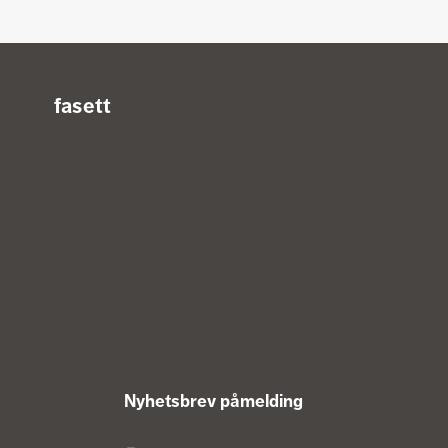
Kontaktinformasjon
fasett
Fasett
Nyhetsbrev påmelding