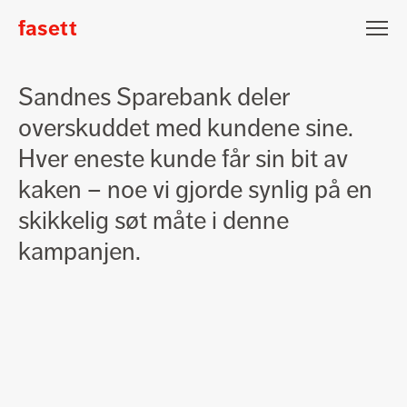
fasett
Fasett
Nyhetsbrev påmelding
Klart
Sandnes Sparebank deler
du
Epost
overskuddet med kundene sine.
skal
få
Hver eneste kunde får sin bit av
en
Fornavn
Etternavn
bit
kaken – noe vi gjorde synlig på en
av
skikkelig søt måte i denne
kaken!
Jeg vil gjerne motta nyheter fra Fasett
kampanjen.
Meld på
Lars Hertervigsgate 3
N-4005 Stavanger